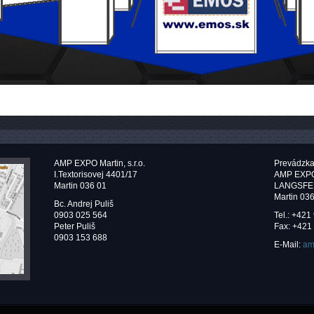
AMP EXPO Martin, s.r.o.
Prevádzka
I.Textorisovej 4401/17
AMP EXPO M
Martin 036 01
LANGSFE
Martin 03
Bc. Andrej Puliš
0903 025 564
Tel.: +421
Peter Puliš
Fax: +421
0903 153 688
E-Mail:
am