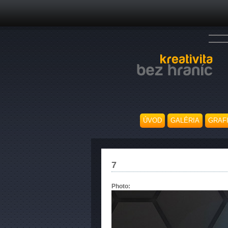
ÚVOD
GALÉRIA
GRAF
7
Photo: