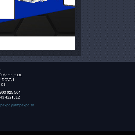
:
artin, s.r.o.
LDOVA 1
6 01
 903 025 564
 43 4221312
pexpo@ampexpo.sk