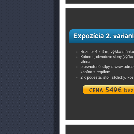
Rozmer 4 x 3 m, výška stánku
Koberec, obvodové steny (výška 
vitrína
presvietené stlpy s www adre
kabína s regálom
2 x podesta, stôl, stoličky, kô