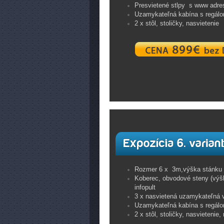
Presvietené stlpy s www adre
Uzamykateľná kabína s regál
2 x stôl, stoličky, nasvietenie
Rozmer 6 x 3m,výška stánku 
Koberec, obvodové steny (výš
infopult
3 x nasvietená uzamykateľná vi
Uzamykateľná kabína s regál
2 x stôl, stoličky, nasvietenie,