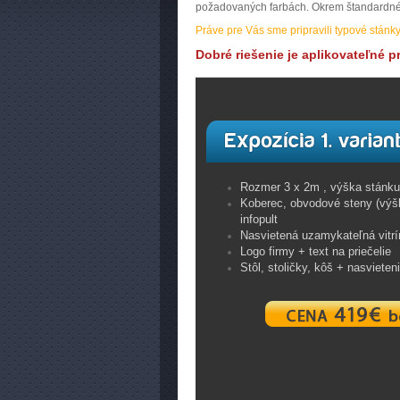
požadovaných farbách. Okrem štandardnéh
Práve pre Vás sme pripravili typové stánk
Dobré riešenie je aplikovateľné p
Rozmer 3 x 2m , výška stánku
Koberec, obvodové steny (výš
infopult
Nasvietená uzamykateľná vitrí
Logo firmy + text na priečelie
Stôl, stoličky, kôš + nasvieteni