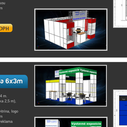
sou
om
4 m.
ka 2,5 m),
trína, logo
om
 reklama