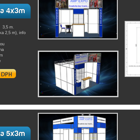
u 3,5 m.
a 2,5 m), info
sou
na
om
e