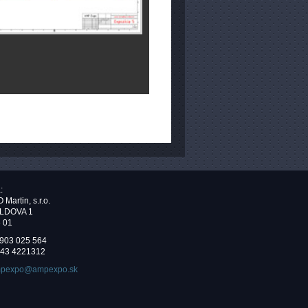
:
artin, s.r.o.
LDOVA 1
6 01
 903 025 564
 43 4221312
pexpo@ampexpo.sk