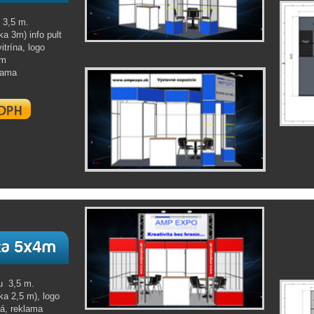
 3,5 m.
a 3m) info pult
trína, logo
om
klama
u 3,5 m.
a 2,5 m), logo
ká, reklama