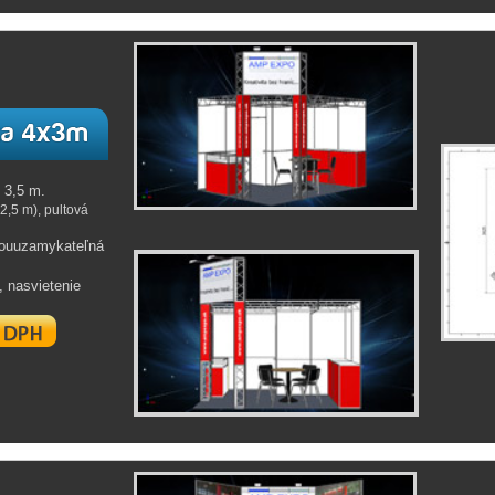
 3,5 m.
2,5 m), pultová
souuzamykateľná
š, nasvietenie