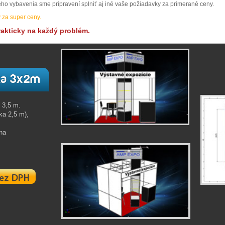
o vybavenia sme pripravení splniť aj iné vaše požiadavky za primerané ceny.
y za super ceny.
rakticky na každý problém.
 3,5 m.
ka 2,5 m),
na