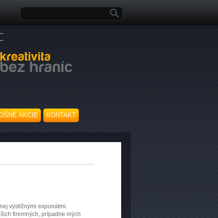
Vyhľadávanie
OŠNÉ AKCIE
KONTAKT
enej výstižnými exponátmi.
šich firemných, prípadne iných