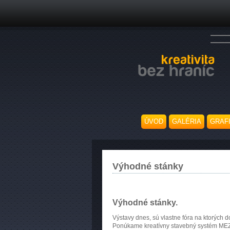
ÚVOD
GALÉRIA
GRAF
Výhodné stánky
Výhodné stánky.
Výstavy dnes, sú vlastne fóra na ktorých d
Ponúkame kreatívny stavebný systém MEZZO