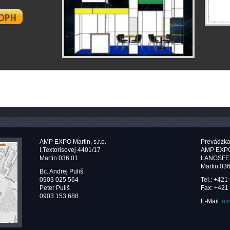
AMP EXPO Martin, s.r.o.
Prevádzka
I.Textorisovej 4401/17
AMP EXPO M
Martin 036 01
LANGSFE
Martin 03
Bc. Andrej Puliš
0903 025 564
Tel.: +421
Peter Puliš
Fax: +421
0903 153 688
E-Mail:
am