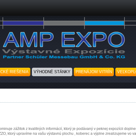
Skočiť na hlavný obsah
ICKÉ RIEŠENIA
VÝHODNÉ STÁNKY
PRENÁJOM VITRÍN
VEĽKOPL
ominuje zážitok z kvalitných informácií, ktorý je podávaný v peknej expozícii dopln
, ktorý upravíme na vašu výstavnú plochu , koberec a výplne zrealizujeme vo va