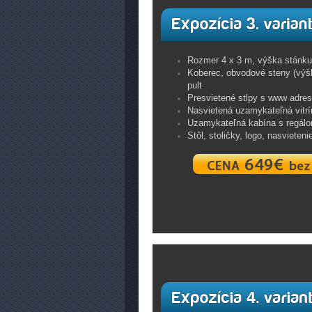
Rozmer 4 x 3 m, výška stánk
Koberec, obvodové steny (výšk
pult
Presvietené stlpy s www adre
Nasvietená uzamykateľná vitrí
Uzamykateľná kabína s regál
Stôl, stoličky, logo, nasvieteni