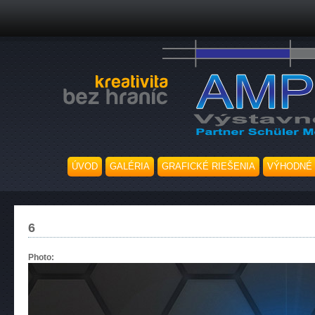
ÚVOD
GALÉRIA
GRAFICKÉ RIEŠENIA
VÝHODNÉ
6
Photo: